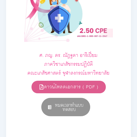
ศ. ภญ. ดร. ณัฎฐดา อารีเปี่ยม
ภาควิชาเภสัชกรรมปฏิบัติ
คณะเภสัชศาสตร์ จุฬาลงกรณ์มหาวิทยาลัย
ดาวน์โหลดเอกสาร ( PDF )
หมดเวลาทำแบบ
ทดสอบ