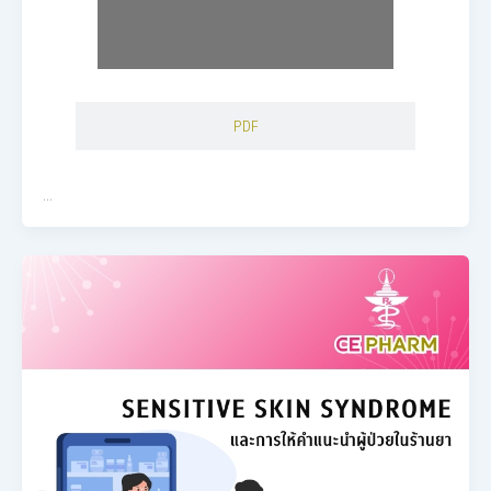
PDF
…