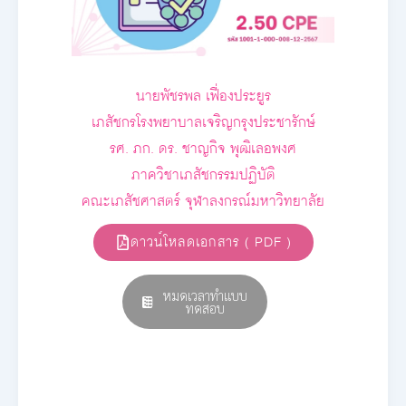
นายพัชรพล เฟื่องประยูร
เภสัชกรโรงพยาบาลเจริญกรุงประชารักษ์
รศ. ภก. ดร. ชาญกิจ พุฒิเลอพงศ
ภาควิชาเภสัชกรรมปฏิบัติ
คณะเภสัชศาสตร์ จุฬาลงกรณ์มหาวิทยาลัย
ดาวน์โหลดเอกสาร ( PDF )
หมดเวลาทำแบบ
ทดสอบ