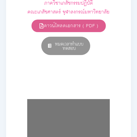
ภาควิชาเภสัชกรรมปฏิบัติ
คณะเภสัชศาสตร์ จุฬาลงกรณ์มหาวิทยาลัย
ดาวน์โหลดเอกสาร ( PDF )
หมดเวลาทำแบบ
ทดสอบ
E-book