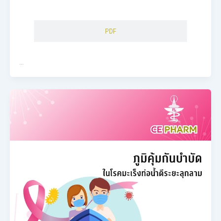
PDF
…