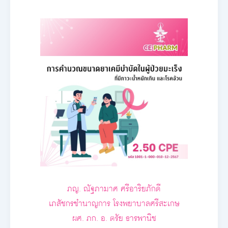
ภญ. ณัฐภามาศ ศรีอาริยภักดี
เภสัชกรชำนาญการ โรงพยาบาลศรีสะเกษ
ผศ. ภก. อ. ตรัย ธารพานิช