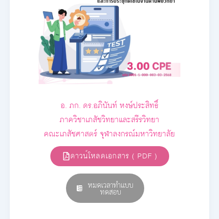
อ. ภก. ดร.อภินันท์ หงษ์ประสิทธิ์
ภาควิชาเภสัชวิทยาและสรีรวิทยา
คณะเภสัชศาสตร์ จุฬาลงกรณ์มหาวิทยาลัย
ดาวน์โหลดเอกสาร ( PDF )
หมดเวลาทำแบบ
ทดสอบ