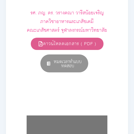
รศ. ภญ. ดร. วรางคณา วารีสน้อยเจริญ
ภาควิชาอาหารและเภสัชเคมี
คณะเภสัชศาสตร์ จุฬาลงกรณ์มหาวิทยาลัย
ดาวน์โหลดเอกสาร ( PDF )
หมดเวลาทำแบบ
ทดสอบ
E-book