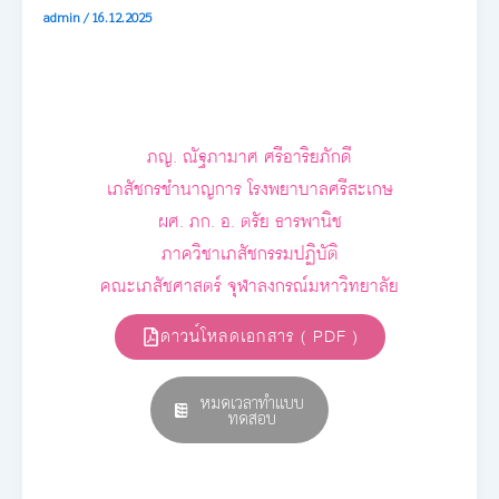
admin
/
16.12.2025
ภญ. ณัฐภามาศ ศรีอาริยภักดี
เภสัชกรชำนาญการ โรงพยาบาลศรีสะเกษ
ผศ. ภก. อ. ตรัย ธารพานิช
ภาควิชาเภสัชกรรมปฏิบัติ
คณะเภสัชศาสตร์ จุฬาลงกรณ์มหาวิทยาลัย
ดาวน์โหลดเอกสาร ( PDF )
หมดเวลาทำแบบ
ทดสอบ