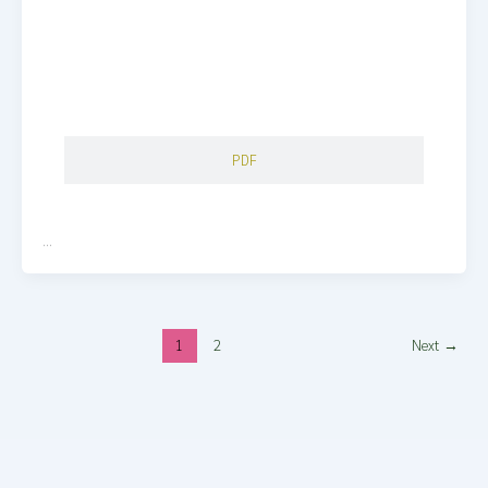
PDF
…
1
2
Next
→