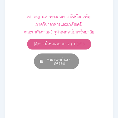
รศ. ภญ. ดร. วรางคณา วารีสน้อยเจริญ
ภาควิชาอาหารและเภสัชเคมี
คณะเภสัชศาสตร์ จุฬาลงกรณ์มหาวิทยาลัย
ดาวน์โหลดเอกสาร ( PDF )
หมดเวลาทำแบบ
ทดสอบ
E-book