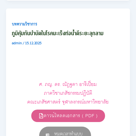
บทความวิชาการ
ภูมิคุ้มกันบำบัดในโรคมะเร็งท่อน้ำดีระยะลุกลาม
admin
/
15.12.2025
ศ. ภญ. ดร. ณัฎฐดา อารีเปี่ยม
ภาควิชาเภสัชกรรมปฏิบัติ
คณะเภสัชศาสตร์ จุฬาลงกรณ์มหาวิทยาลัย
ดาวน์โหลดเอกสาร ( PDF )
หมดเวลาทำแบบ