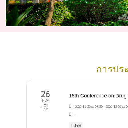
การประ
26
18th Conference on Drug 
NOV
01
-
2026-11-26 @ 07:30 - 2026-12-01 @ 0
DEC
-
Hybrid